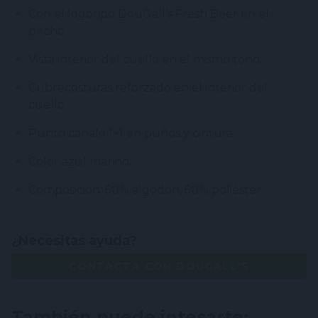
Con el logotipo DouGall’s Fresh Beer en el
pecho.
Vista interior del cuello en el mismo tono.
Cubrecosturas reforzado en el interior del
cuello.
Punto canalé 1×1 en puños y cintura.
Color azul marino.
Composición: 50% algodón, 50% poliéster.
¿Necesitas ayuda?
CONTACTA CON DOUGALL'S
También puede intesarte: