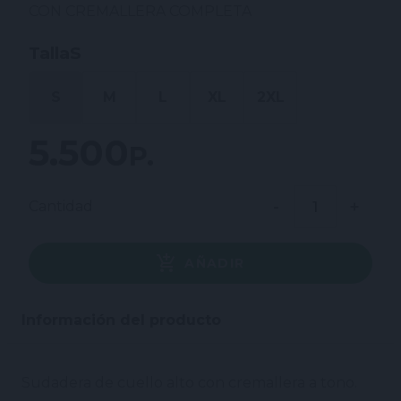
CON CREMALLERA COMPLETA
Talla
S
S
M
L
XL
2XL
5.500 P.
Cantidad
AÑADIR
Información del producto
Sudadera de cuello alto con cremallera a tono.