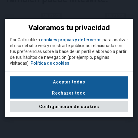
Valoramos tu privacidad
DouGall's utiliza
cookies propias y de terceros
para analizar
el uso del sitio web y mostrarte publicidad relacionada con
¿Eres mayor de 18 años?
tus preferencias sobre la base de un perfil elaborado a partir
de tus hábitos de navegación (por ejemplo, páginas
visitadas).
Política de cookies
Para acceder a esta página debe
superar la edad mínima legal
requerida para comprar alcohol.
Aceptar todas
Camiseta DouGall's negra
Camiseta DouGall's gris
Rechazar todo
NO
SÍ, SOY MAYOR DE EDAD
15,00 €
15,00 €
Configuración de cookies