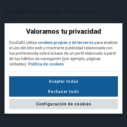
También puede intesarte:
Valoramos tu privacidad
DouGall's utiliza
cookies propias y de terceros
para analizar
el uso del sitio web y mostrarte publicidad relacionada con
¿Eres mayor de 18 años?
tus preferencias sobre la base de un perfil elaborado a partir
de tus hábitos de navegación (por ejemplo, páginas
visitadas).
Política de cookies
Para acceder a esta página debe
superar la edad mínima legal
requerida para comprar alcohol.
Aceptar todas
Camiseta DouGall's negra
Camiseta DouGall's gris
Rechazar todo
NO
SÍ, SOY MAYOR DE EDAD
Configuración de cookies
15,00 €
15,00 €