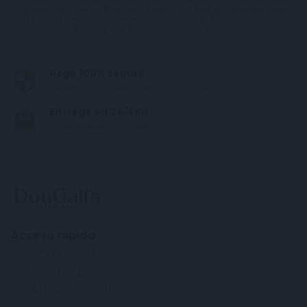
interesado. Destinatarios: No se ceden o comunican datos a terceros para prestar
este servicio. Derechos: A acceder, rectificar y suprimir los datos, así como los otros
detallados en la política de Protección de Datos
Pago 100% seguro
Garantizamos y aseguramos tu compra
Entrega en 24/48h
Tu cerveza fresca en casa
Acceso rápido
Cerveza Artesana
Merchandising
Preguntas Frecuentes