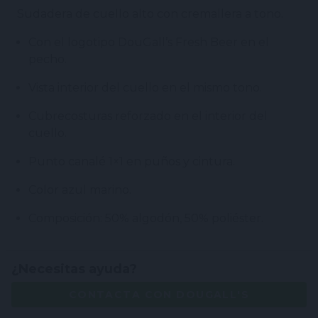
Sudadera de cuello alto con cremallera a tono.
Con el logotipo DouGall’s Fresh Beer en el
pecho.
Vista interior del cuello en el mismo tono.
Cubrecosturas reforzado en el interior del
cuello.
Punto canalé 1×1 en puños y cintura.
Color azul marino.
Composición: 50% algodón, 50% poliéster.
¿Necesitas ayuda?
CONTACTA CON DOUGALL'S