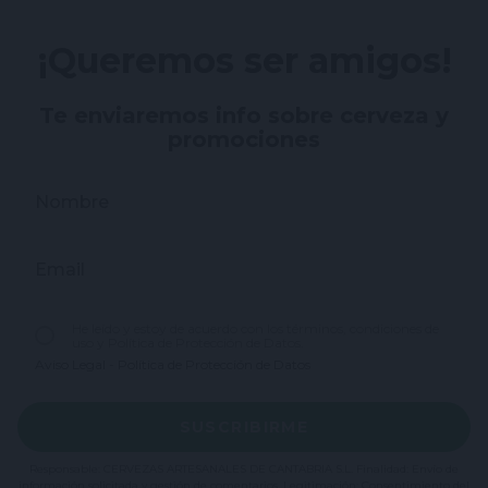
¡Queremos ser amigos!
Te enviaremos info sobre cerveza y
promociones
Nombre
Email
He leído y estoy de acuerdo con los términos, condiciones de
uso y Política de Protección de Datos.
Aviso Legal
-
Política de Protección de Datos
SUSCRIBIRME
Responsable: CERVEZAS ARTESANALES DE CANTABRIA S.L. Finalidad: Envío de
información solicitada y gestión de comentarios. Legitimación: Consentimiento del