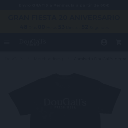
Envío GRATIS a Península a partir de 60€
GRAN FIESTA
20 ANIVERSARIO
48
00
53
52
Días
Horas
Minutos
Segundos
DouGall's
Merchandising
Camiseta DouGall's negra