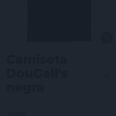
Camiseta
DouGall's
negra
Talla
XL