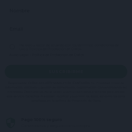
Nombre
Email
He leído y estoy de acuerdo con los términos, condiciones de
uso y Política de Protección de Datos.
Aviso Legal
-
Política de Protección de Datos
SUSCRIBIRME
Responsable: CERVEZAS ARTESANALES DE CANTABRIA S.L. Finalidad: Envío de
información solicitada y gestión de comentarios. Legitimación: Consentimiento del
interesado. Destinatarios: No se ceden o comunican datos a terceros para prestar
este servicio. Derechos: A acceder, rectificar y suprimir los datos, así como los otros
detallados en la política de Protección de Datos
Pago 100% seguro
Garantizamos y aseguramos tu compra