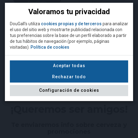
Valoramos tu privacidad
DouGall's utiliza
cookies propias y de terceros
para analizar
el uso del sitio web y mostrarte publicidad relacionada con
¿Eres mayor de 18 años?
tus preferencias sobre la base de un perfil elaborado a partir
de tus hábitos de navegación (por ejemplo, páginas
visitadas).
Política de cookies
Para acceder a esta página debe
Camiseta DouGall's negra
Camiseta DouGall's gris
superar la edad mínima legal
requerida para comprar alcohol.
Aceptar todas
15,00 €
15,00 €
Rechazar todo
NO
SÍ, SOY MAYOR DE EDAD
Configuración de cookies
¡Queremos ser amigos!
Te enviaremos info sobre cerveza y
promociones