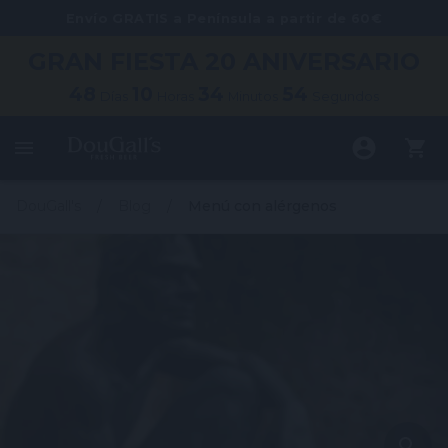
Envío GRATIS a Península a partir de 60€
GRAN FIESTA
20 ANIVERSARIO
48
10
34
54
Días
Horas
Minutos
Segundos
DouGall's
Blog
Menú con alérgenos