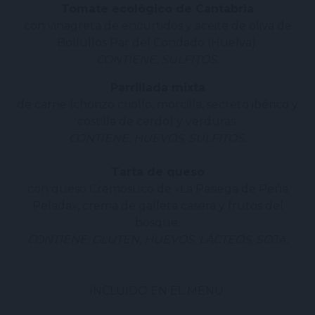
Tomate ecológico de Cantabria
con vinagreta de encurtidos y aceite de oliva de
Bollullos Par del Condado (Huelva).
CONTIENE: SULFITOS.
Parrillada mixta
de carne (chorizo criollo, morcilla, secreto ibérico y
costilla de cerdo) y verduras.
CONTIENE: HUEVOS, SULFITOS.
Tarta de queso
con queso Cremosuco de «La Pasiega de Peña
Pelada», crema de galleta casera y frutos del
bosque.
CONTIENE: GLUTEN, HUEVOS, LÁCTEOS, SOJA.
INCLUIDO EN EL MENÚ: