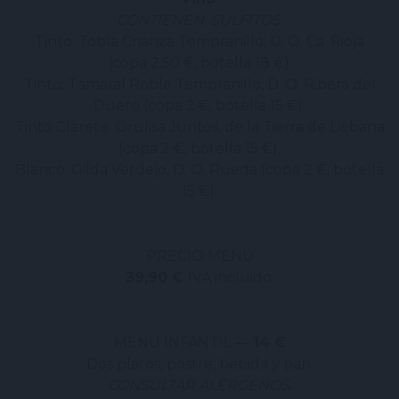
CONTIENEN: SULFITOS.
Tinto: Tobía Crianza Tempranillo, D. O. Ca. Rioja
(copa 2,50 €, botella 18 €).
Tinto: Tamaral Roble Tempranillo, D. O. Ribera del
Duero (copa 2 €, botella 15 €).
Tinto Clarete: Orulisa Juntos, de la Tierra de Liébana
(copa 2 €, botella 15 €).
Blanco: Gilda Verdejo, D. O. Rueda (copa 2 €, botella
15 €).
PRECIO MENÚ
39,90 €
IVA incluido.
MENÚ INFANTIL —
14 €
Dos platos, postre, bebida y pan.
CONSULTAR ALÉRGENOS.