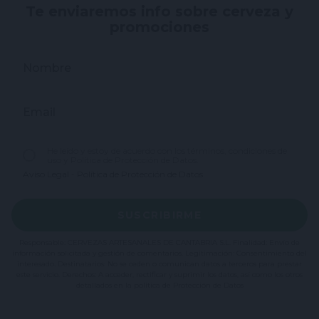
Te enviaremos info sobre cerveza y
promociones
Nombre
Email
He leído y estoy de acuerdo con los términos, condiciones de
uso y Política de Protección de Datos.
Aviso Legal
-
Política de Protección de Datos
SUSCRIBIRME
Responsable: CERVEZAS ARTESANALES DE CANTABRIA S.L. Finalidad: Envío de
información solicitada y gestión de comentarios. Legitimación: Consentimiento del
interesado. Destinatarios: No se ceden o comunican datos a terceros para prestar
este servicio. Derechos: A acceder, rectificar y suprimir los datos, así como los otros
detallados en la política de Protección de Datos