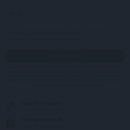
Email
He leído y estoy de acuerdo con los términos, condiciones de
uso y Política de Protección de Datos.
Aviso Legal
-
Política de Protección de Datos
SUSCRIBIRME
Responsable: CERVEZAS ARTESANALES DE CANTABRIA S.L. Finalidad: Envío de
información solicitada y gestión de comentarios. Legitimación: Consentimiento del
interesado. Destinatarios: No se ceden o comunican datos a terceros para prestar
este servicio. Derechos: A acceder, rectificar y suprimir los datos, así como los otros
detallados en la política de Protección de Datos
Pago 100% seguro
Garantizamos y aseguramos tu compra
Entrega en 24/48h
Tu cerveza fresca en casa