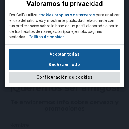
Valoramos tu privacidad
o sólo uno, indicando después el número de
acompañantes (por ejemplo,
Ana Miera y
DouGall's utiliza
cookies propias y de terceros
para analizar
acompañante
).
el uso del sitio web y mostrarte publicidad relacionada con
¿Eres mayor de 18 años?
tus preferencias sobre la base de un perfil elaborado a partir
de tus hábitos de navegación (por ejemplo, páginas
Camiseta DouGall's negra
Camiseta DouGall's gris
visitadas).
Política de cookies
Para acceder a esta página debe
superar la edad mínima legal
15,00 €
15,00 €
requerida para comprar alcohol.
Aceptar todas
Rechazar todo
NO
SÍ, SOY MAYOR DE EDAD
Configuración de cookies
¡Queremos ser amigos!
Te enviaremos info sobre cerveza y
promociones
Nombre