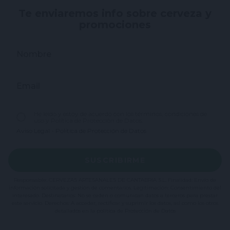
Te enviaremos info sobre cerveza y
promociones
Nombre
Email
He leído y estoy de acuerdo con los términos, condiciones de
uso y Política de Protección de Datos.
Aviso Legal
-
Política de Protección de Datos
SUSCRIBIRME
Responsable: CERVEZAS ARTESANALES DE CANTABRIA S.L. Finalidad: Envío de
información solicitada y gestión de comentarios. Legitimación: Consentimiento del
interesado. Destinatarios: No se ceden o comunican datos a terceros para prestar
este servicio. Derechos: A acceder, rectificar y suprimir los datos, así como los otros
detallados en la política de Protección de Datos