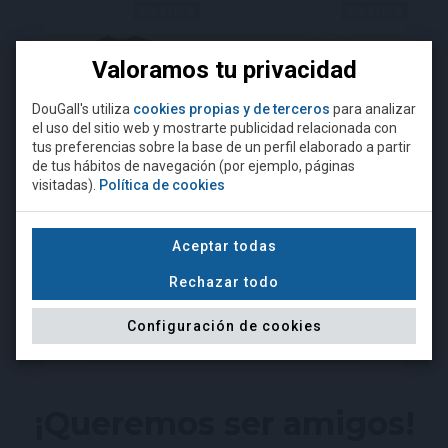
Valoramos tu privacidad
DouGall's utiliza
cookies propias y de terceros
para analizar
el uso del sitio web y mostrarte publicidad relacionada con
¿Eres mayor de 18 años?
tus preferencias sobre la base de un perfil elaborado a partir
de tus hábitos de navegación (por ejemplo, páginas
visitadas).
Política de cookies
Para acceder a esta página debe
superar la edad mínima legal
Camiseta DouGall's negra
Camiseta DouGall's gris
requerida para comprar alcohol.
Aceptar todas
Rechazar todo
15,00 €
15,00 €
NO
SÍ, SOY MAYOR DE EDAD
Configuración de cookies
¡Queremos ser amigos!