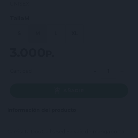
UNISEX
Talla
M
S
M
L
XL
3.000 P.
Cantidad
AÑADIR
Información del producto
Camiseta DouGall's Sed Salvaje de manga corta