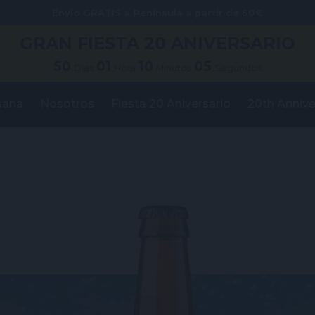
Envío GRATIS a Península a partir de 60€
GRAN FIESTA
20 ANIVERSARIO
50
01
10
04
Días
Hora
Minutos
Segundos
sana
Nosotros
Fiesta 20 Aniversario
20th Annive