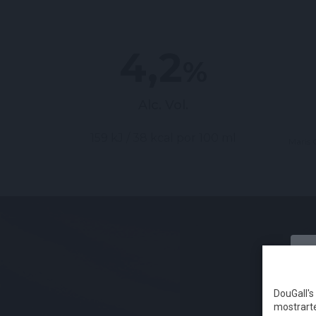
4,2
%
Alc. Vol.
159 kJ / 38 kcal por 100 ml
Maris 
DouGall's 
mostrarte