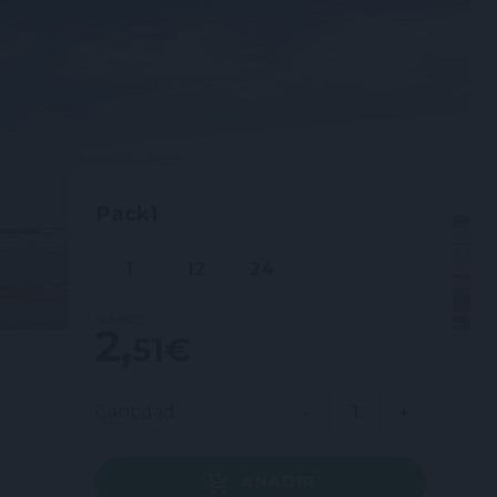
Pack
1
1
12
24
IVA INCL.
2,51 €
Cantidad
AÑADIR