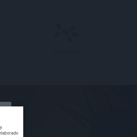
Levadura
Ale de la casa
 y
 elaborado