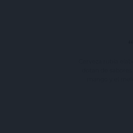
“
Cerveza rubia ela
dotan de sabores y
mango y el melo