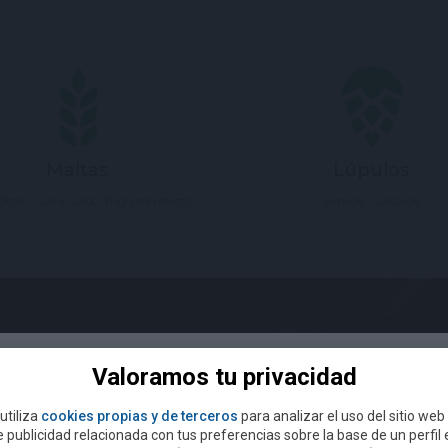
Maltas
Lúpulos
Otter
Cara Gold
Trigo torrefacto
Simcoe
Cascade
Valoramos tu privacidad
¿Eres mayor de 18 años?
utiliza
cookies propias y de terceros
para analizar el uso del sitio web
 publicidad relacionada con tus preferencias sobre la base de un perfil