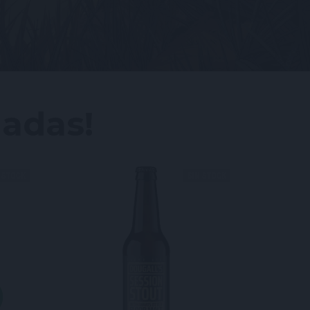
madas!