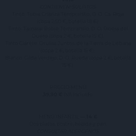
CONTIENEN: SULFITOS.
Tinto: Tobía Crianza Tempranillo, D. O. Ca. Rioja
(copa 2,50 €, botella 18 €).
Tinto: Tamaral Roble Tempranillo, D. O. Ribera del
Duero (copa 2 €, botella 15 €).
Tinto Clarete: Orulisa Juntos, de la Tierra de Liébana
(copa 2 €, botella 15 €).
Blanco: Gilda Verdejo, D. O. Rueda (copa 2 €, botella
15 €).
PRECIO MENÚ
39,90 €
IVA incluido.
MENÚ INFANTIL —
14 €
Dos platos, postre, bebida y pan.
CONSULTAR ALÉRGENOS.