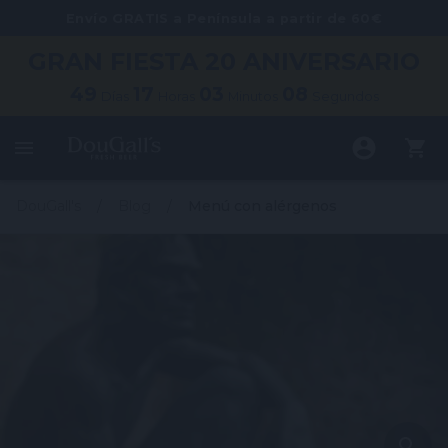
Envío GRATIS a Península a partir de 60€
GRAN FIESTA
20 ANIVERSARIO
49
17
03
08
Días
Horas
Minutos
Segundos
DouGall's
Blog
Menú con alérgenos