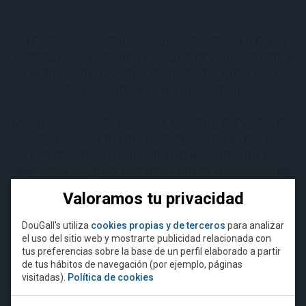
Si padeces de alguna alergia, intolerancia o tienes
restringido el consumo de algún tipo de alimento o
ingrediente, rogamos nos lo hagas saber para
adecuar el menú a tus necesidades.
Desde la cocina de DouGall’s haremos lo posible por
adecuarnos a tus necesidades, aunque por las
características de nuestro establecimiento, no
podemos asegurar con total certeza la ausencia de
trazas de alérgenos en nuestros platos.
Valoramos tu privacidad
La mayoría de los platos que contienen gluten lo
DouGall's utiliza
cookies propias y de terceros
para analizar
contienen en la salsa. Si deseas que la sirvamos
el uso del sitio web y mostrarte publicidad relacionada con
¿Eres mayor de 18 años?
tus preferencias sobre la base de un perfil elaborado a partir
aparte, por favor háznoslo saber.
de tus hábitos de navegación (por ejemplo, páginas
visitadas).
Política de cookies
Para acceder a esta página debe
superar la edad mínima legal
RESERVAR