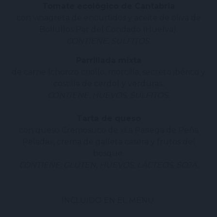
Tomate ecológico de Cantabria
con vinagreta de encurtidos y aceite de oliva de
Bollullos Par del Condado (Huelva).
CONTIENE: SULFITOS.
Parrillada mixta
de carne (chorizo criollo, morcilla, secreto ibérico y
costilla de cerdo) y verduras.
CONTIENE: HUEVOS, SULFITOS.
Tarta de queso
con queso Cremosuco de «La Pasiega de Peña
Pelada», crema de galleta casera y frutos del
bosque.
CONTIENE: GLUTEN, HUEVOS, LÁCTEOS, SOJA.
INCLUIDO EN EL MENÚ: