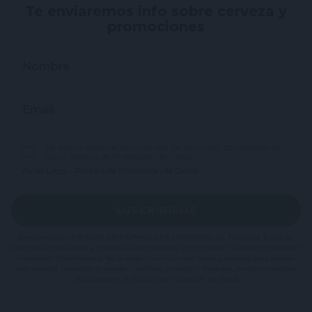
Te enviaremos info sobre cerveza y
promociones
Nombre
Email
He leído y estoy de acuerdo con los términos, condiciones de
uso y Política de Protección de Datos.
Aviso Legal
-
Política de Protección de Datos
SUSCRIBIRME
Responsable: CERVEZAS ARTESANALES DE CANTABRIA S.L. Finalidad: Envío de
información solicitada y gestión de comentarios. Legitimación: Consentimiento del
interesado. Destinatarios: No se ceden o comunican datos a terceros para prestar
este servicio. Derechos: A acceder, rectificar y suprimir los datos, así como los otros
detallados en la política de Protección de Datos